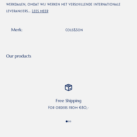
werkdagen, omdat wij werken met verschillende internationale
leveranciers...
Lees meer
Merk:
Cole&Son
Free Shipping
For orders from €80,-
Go to item 1
Go to item 2
Go to item 3