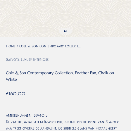
Go to item 1
Go to item 2
Home
/
Cole & Son Contemporary Collecti...
Gaivota Luxury Interiors
Cole & Son Contemporary Collection, Feather Fan, Chalk on
White
Sale price
€160,00
Artikelnummer:
89/4015
De zachte, Aziatisch geïnspireerde, geometrische print van
Feather
Fan
trekt overal de aandacht. De subtiele glans van metaal geeft