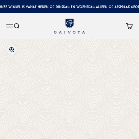
Skip to content
ze winkel is vanaf heden op dinsdag en woensdag alleen op afspraak geopen
Gaivota Luxury Interiors
Menu
Search
Cart
Zoom