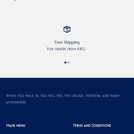
Free Shipping
For orders from €80,-
Go to item 1
Go to item 2
Go to item 3
When you walk in, you will feel the unique, inspiring and warm
atmosphere.
Main menu
Terms and Conditions