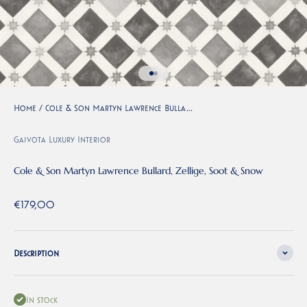
Go to item 1
Go to item 2
Home
/
Cole & Son Martyn Lawrence Bulla...
Gaivota Luxury Interior
Cole & Son Martyn Lawrence Bullard, Zellige, Soot & Snow
Sale price
€179,00
Description
In stock