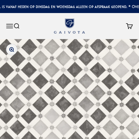
Skip to content
s vanaf heden op dinsdag en woensdag alleen op afspraak geopend. * Overi
Gaivota Luxury Interiors
Menu
Search
Cart
Zoom