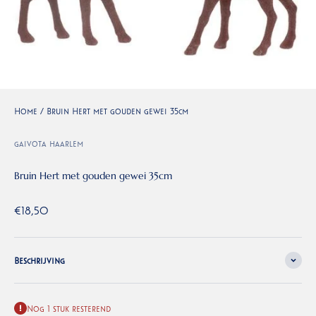
Home
/
Bruin Hert met gouden gewei 35cm
gaivota haarlem
Bruin Hert met gouden gewei 35cm
Aanbiedingsprijs
€18,50
Beschrijving
Nog 1 stuk resterend