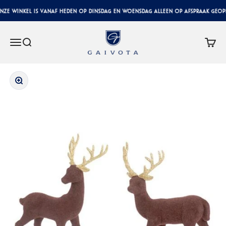
Naar inhoud
ze winkel is vanaf heden op dinsdag en woensdag alleen op afspraak geopen
Gaivota Luxury Interiors
Menu
Zoeken
Winke
In-/uitzoomen