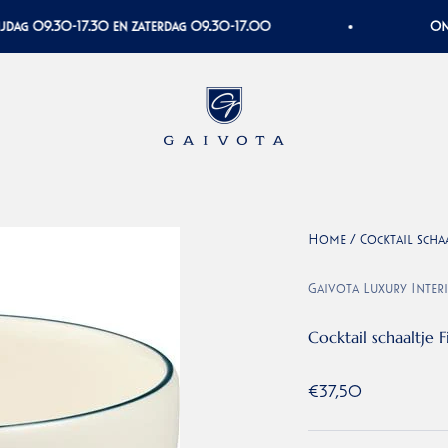
g 09.30-17.30 en zaterdag 09.30-17.00
Onze w
Gaivota Luxury Interiors
Home
/
Cocktail schaa
Gaivota Luxury Inter
Cocktail schaaltje 
Aanbiedingsprijs
€37,50