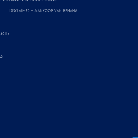
e
Disclaimer – Aankoop van Behang
n
ectie
es