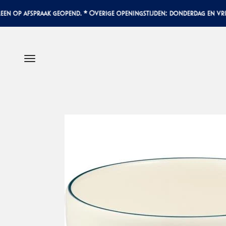
Naar inhoud
op afspraak geopend. * Overige openingstijden: donderdag en vrijda
Menu