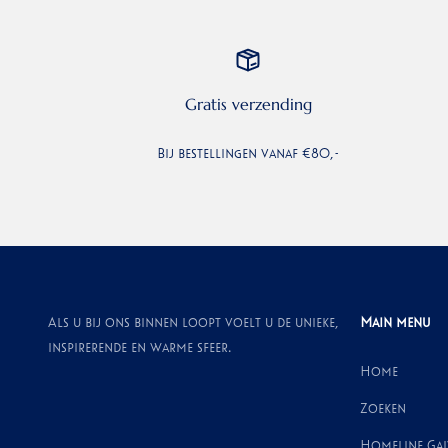
Gratis verzending
Bij bestellingen vanaf €80,-
Als u bij ons binnen loopt voelt u de unieke,
Main menu
inspirerende en warme sfeer.
Home
Zoeken
Homeline Ga