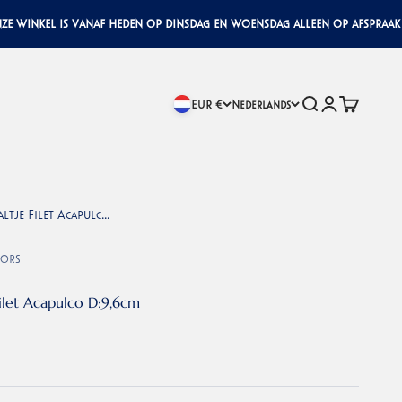
inkel is vanaf heden op dinsdag en woensdag alleen op afspraak geo
Zoeken
Inloggen
Winkelwa
EUR €
Nederlands
ltje Filet Acapulc...
iors
Filet Acapulco D:9,6cm