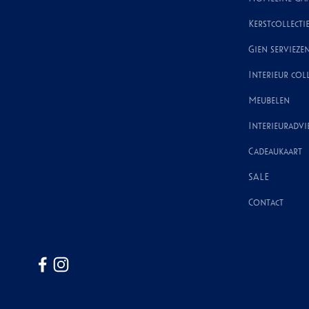
Kerstcollecti
Gien servieze
Interieur coll
Meubelen
Interieuradvi
Cadeaukaart
SALE
Contact