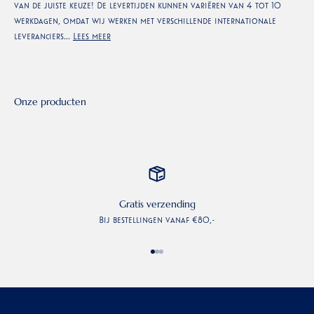
van de juiste keuze! De levertijden kunnen variëren van 4 tot 10
werkdagen, omdat wij werken met verschillende internationale
leveranciers...
Lees meer
Gratis verzending
Bij bestellingen vanaf €80,-
Naar artikel 1
Naar artikel 2
Naar artikel 3