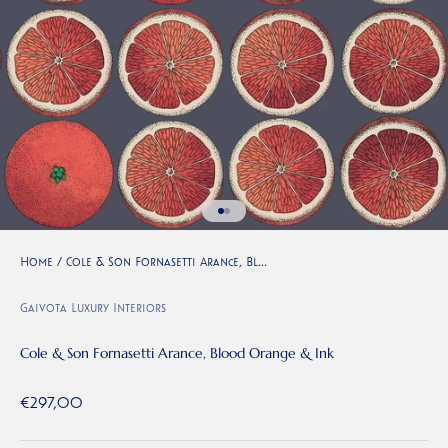
Naar artikel 1
Naar artikel 2
Home
/
Cole & Son Fornasetti Arance, Bl...
Gaivota Luxury Interiors
Cole & Son Fornasetti Arance, Blood Orange & Ink
Aanbiedingsprijs
€297,00