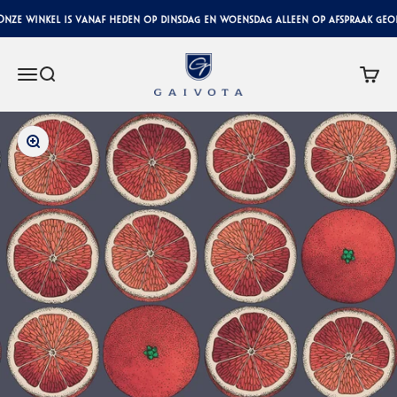
Naar inhoud
ze winkel is vanaf heden op dinsdag en woensdag alleen op afspraak geope
Gaivota Luxury Interiors
Menu
Zoeken
Winke
In-/uitzoomen