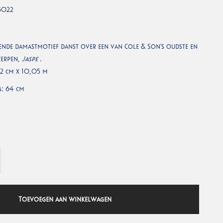
5022
pende damastmotief danst over een van Cole & Son's oudste en
erpen,
Jaspe
.
52 cm x 10,05 m
: 64 cm
Toevoegen aan winkelwagen