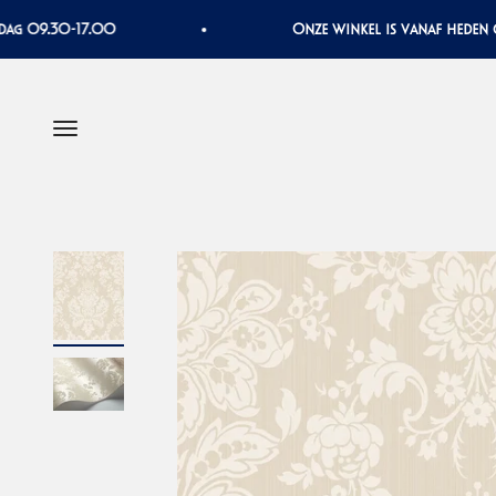
Naar inhoud
9.30-17.00
Onze winkel is vanaf heden op din
Menu