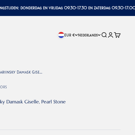
den: donderdag en vrijdag 09.30-17.30 en zaterdag 09.30-17.00
Zoeken
Inloggen
Winkelwa
EUR €
Nederlands
riinsky Damask Gise...
iors
ky Damask Giselle, Pearl Stone