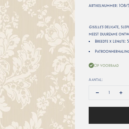
Artikelnummer:
108/
Giselle's
delicate, sle
meest duurzame ontw
Breedte x Lengte: 
Patroonherhaling
Op voorraad
Aantal: