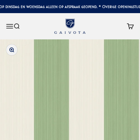
Naar inhoud
p dinsdag en woensdag alleen op afspraak geopend. * Overige openingstijd
Gaivota Luxury Interiors
Menu
Zoeken
Winke
In-/uitzoomen