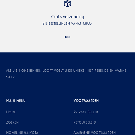
Gratis verzending
Bij bestellingen vanaf €80,-
Naar artikel 1
Naar artikel 2
Naar artikel 3
Als u bij ons binnen loopt voelt u de unieke, inspirerende en warme
sfeer.
Main menu
Voorwaarden
Home
Privacy Beleid
Zoeken
Retourbeleid
Homeline Gaivota
Algemene voorwaarden