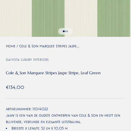
Naar artikel 1
Naar artikel 2
Naar artikel 3
Home
/
Cole & Son Marquee Stripes Jaspe...
Gaivota Luxury Interiors
Cole & Son Marquee Stripes Jaspe Stripe, Leaf Green
Aanbiedingsprijs
€134,00
Artikelnummer:
110/4022
Jaspe
is een van de oudste ontwerpen van Cole & Son en heeft een
blijvende, verfijnde en elegante uitstraling.
Breedte x Lengte: 52 cm x 10,05 m