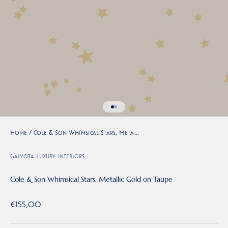
Naar artikel 1
Naar artikel 2
Home
/
Cole & Son Whimsical Stars, Meta...
Gaivota Luxury Interiors
Cole & Son Whimsical Stars, Metallic Gold on Taupe
Aanbiedingsprijs
€155,00