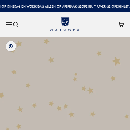
Naar inhoud
op dinsdag en woensdag alleen op afspraak geopend. * Overige openingstij
Gaivota Luxury Interiors
Menu
Zoeken
Winke
In-/uitzoomen