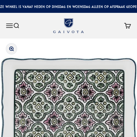
Naar inhoud
e winkel is vanaf heden op dinsdag en woensdag alleen op afspraak geopend
Gaivota Luxury Interiors
Menu
Zoeken
Winke
In-/uitzoomen