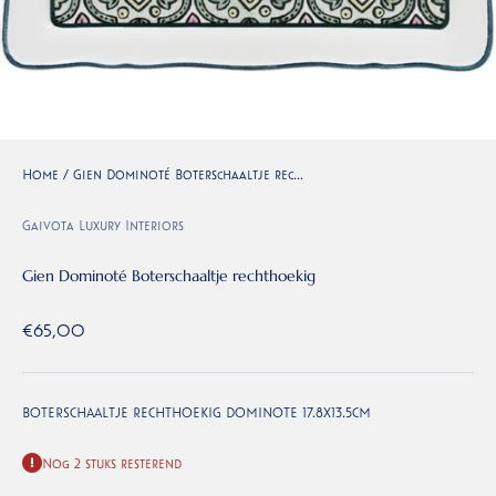
Home
/
Gien Dominoté Boterschaaltje rec...
Gaivota Luxury Interiors
Gien Dominoté Boterschaaltje rechthoekig
Aanbiedingsprijs
€65,00
BOTERSCHAALTJE RECHTHOEKIG DOMINOTE 17.8X13.5CM
Nog 2 stuks resterend