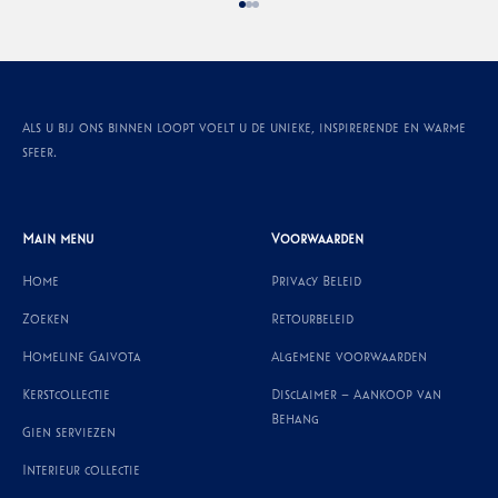
Naar artikel 1
Naar artikel 2
Naar artikel 3
Als u bij ons binnen loopt voelt u de unieke, inspirerende en warme
sfeer.
Main menu
Voorwaarden
Home
Privacy Beleid
Zoeken
Retourbeleid
Homeline Gaivota
Algemene voorwaarden
Kerstcollectie
Disclaimer – Aankoop van
Behang
Gien serviezen
Interieur collectie