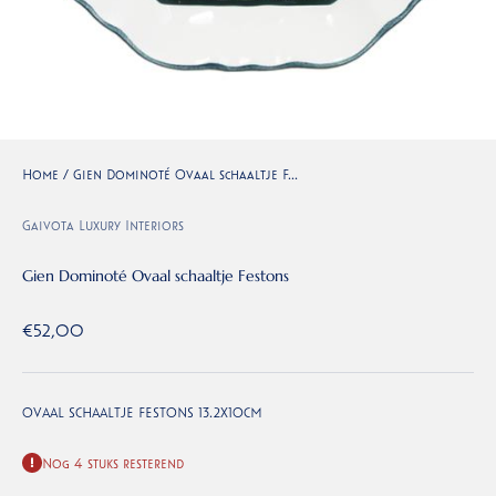
Home
/
Gien Dominoté Ovaal schaaltje F...
Gaivota Luxury Interiors
Gien Dominoté Ovaal schaaltje Festons
Aanbiedingsprijs
€52,00
OVAAL SCHAALTJE FESTONS 13.2X10CM
Nog 4 stuks resterend