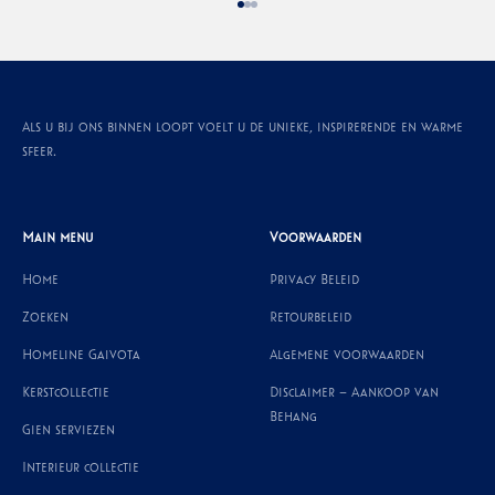
Naar artikel 1
Naar artikel 2
Naar artikel 3
Als u bij ons binnen loopt voelt u de unieke, inspirerende en warme
sfeer.
Main menu
Voorwaarden
Home
Privacy Beleid
Zoeken
Retourbeleid
Homeline Gaivota
Algemene voorwaarden
Kerstcollectie
Disclaimer – Aankoop van
Behang
Gien serviezen
Interieur collectie