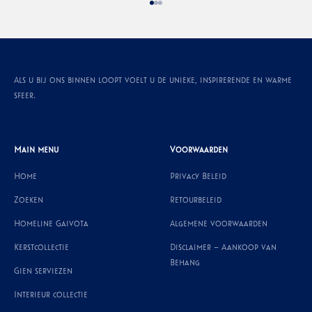
Naar artikel 1
Naar artikel 2
Naar artikel 3
Als u bij ons binnen loopt voelt u de unieke, inspirerende en warme
sfeer.
Main menu
Voorwaarden
Home
Privacy Beleid
Zoeken
Retourbeleid
Homeline Gaivota
Algemene voorwaarden
Kerstcollectie
Disclaimer – Aankoop van
Behang
Gien serviezen
Interieur collectie