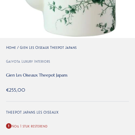
Home
/
Gien Les Oiseaux Theepot Japans
Gaivota Luxury Interiors
Gien Les Oiseaux Theepot Japans
Aanbiedingsprijs
€255,00
THEEPOT JAPANS LES OISEAUX
Nog 1 stuk resterend