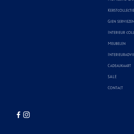
Kerstcollecti
Gien servieze
Interieur coll
Meubelen
Interieuradvi
Cadeaukaart
SALE
Contact