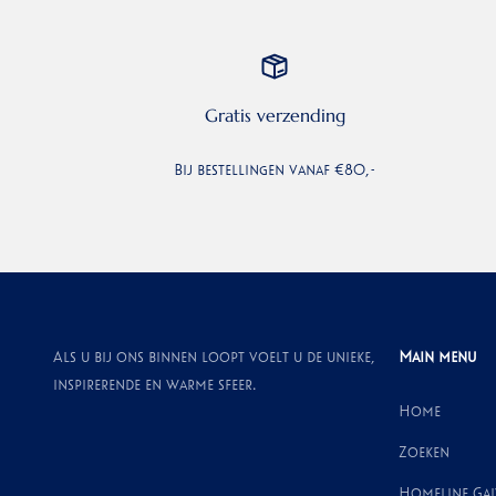
Gratis verzending
Bij bestellingen vanaf €80,-
Als u bij ons binnen loopt voelt u de unieke,
Main menu
inspirerende en warme sfeer.
Home
Zoeken
Homeline Ga