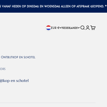
naf heden op dinsdag en woensdag alleen op afspraak geopend. * Ove
Zoeken
Inloggen
Winkelwa
EUR €
Nederlands
 Ontbijtkop en schotel
iors
jtkop en schotel