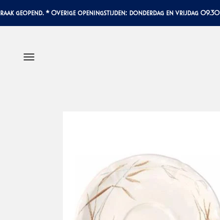
Naar inhoud
 geopend. * Overige openingstijden: donderdag en vrijdag 09.30-17.
Menu