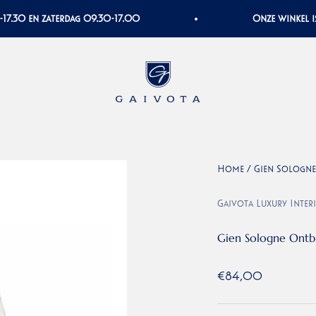
30 en zaterdag 09.30-17.00
Onze winkel is va
Gaivota Luxury Interiors
Home
/
Gien Sologne
Gaivota Luxury Inter
Gien Sologne Ontbi
Aanbiedingsprijs
€84,00