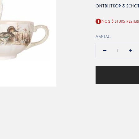
ONTBIJTKOP & SCHO
Nog 5 stuks rester
Aantal: