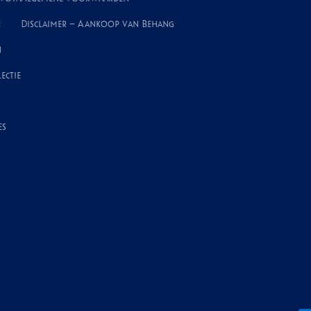
e
Disclaimer – Aankoop van Behang
n
ectie
es