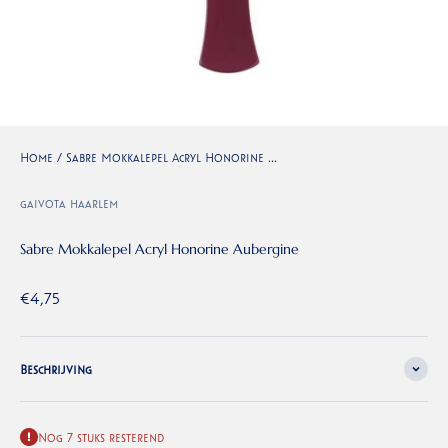
Home
/
Sabre Mokkalepel Acryl Honorine ...
gaivota haarlem
Sabre Mokkalepel Acryl Honorine Aubergine
Aanbiedingsprijs
€4,75
Beschrijving
Nog 7 stuks resterend