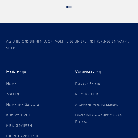
Naar artikel 1
Naar artikel 2
Naar artikel 3
Als u bij ons binnen loopt voelt u de unieke, inspirerende en warme
sfeer.
Main menu
Voorwaarden
Home
Privacy Beleid
Zoeken
Retourbeleid
Homeline Gaivota
Algemene voorwaarden
Kerstcollectie
Disclaimer – Aankoop van
Behang
Gien serviezen
Interieur collectie