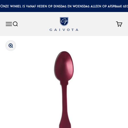
Naar inhoud
Onze winkel is vanaf heden op dinsdag en woensdag alleen op afspraak geop
Gaivota Luxury Interiors
Menu
Zoeken
Winke
In-/uitzoomen