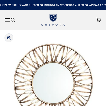
Naar inhoud
nze winkel is vanaf heden op dinsdag en woensdag alleen op afspraak geop
Gaivota Luxury Interiors
Menu
Zoeken
Winke
In-/uitzoomen