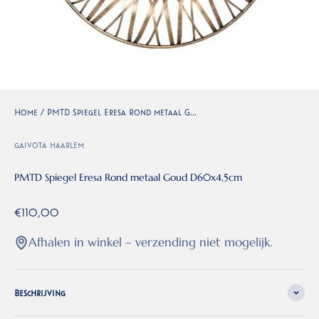
Home
/
PMTD Spiegel Eresa Rond metaal G...
gaivota haarlem
PMTD Spiegel Eresa Rond metaal Goud D60x4,5cm
Aanbiedingsprijs
€110,00
Afhalen in winkel – verzending niet mogelijk.
Beschrijving