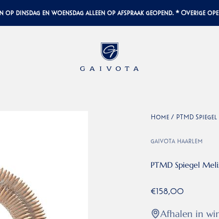
 dinsdag en woensdag alleen op afspraak geopend. * Overige opening
Gaivota Luxury Interiors
Home
/
PTMD Spiegel M
gaivota haarlem
PTMD Spiegel Meliz
Aanbiedingsprijs
€158,00
Afhalen in wi