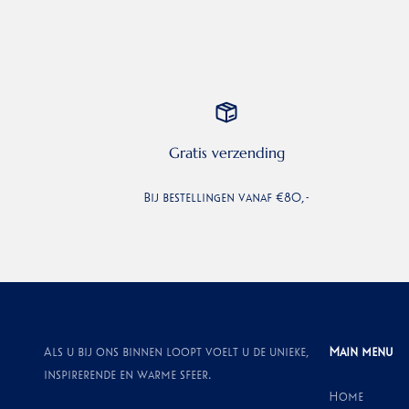
Gratis verzending
Bij bestellingen vanaf €80,-
Als u bij ons binnen loopt voelt u de unieke,
Main menu
inspirerende en warme sfeer.
Home