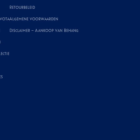
Retourbeleid
ivota
Algemene voorwaarden
e
Disclaimer – Aankoop van Behang
n
ectie
es