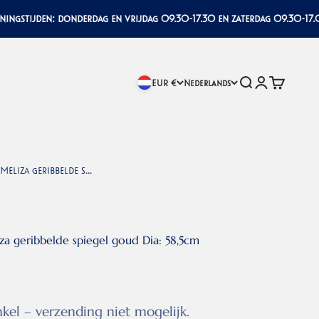
stijden: donderdag en vrijdag 09.30-17.30 en zaterdag 09.30-17.00
Zoeken
Inloggen
Winkelwa
EUR €
Nederlands
eliza geribbelde s...
a geribbelde spiegel goud Dia: 58,5cm
nkel – verzending niet mogelijk.