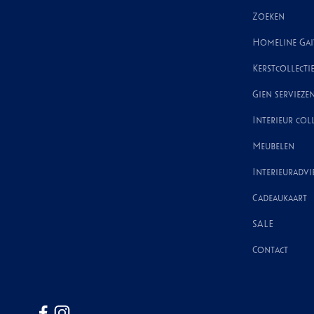
Zoeken
Homeline Ga
Kerstcollecti
Gien servieze
Interieur coll
Meubelen
Interieuradvi
Cadeaukaart
SALE
Contact